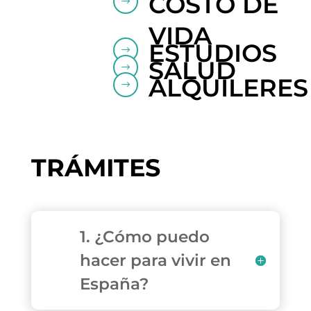
COSTO DE
$
VIDA
ESTUDIOS
$
SALUD
$
ALQUILERES
$
TRÁMITES
1. ¿Cómo puedo
hacer para vivir en
España?